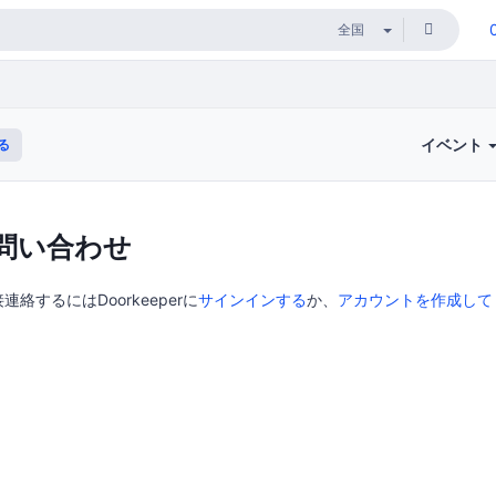
イベント
る
問い合わせ
絡するにはDoorkeeperに
サインインする
か、
アカウントを作成して